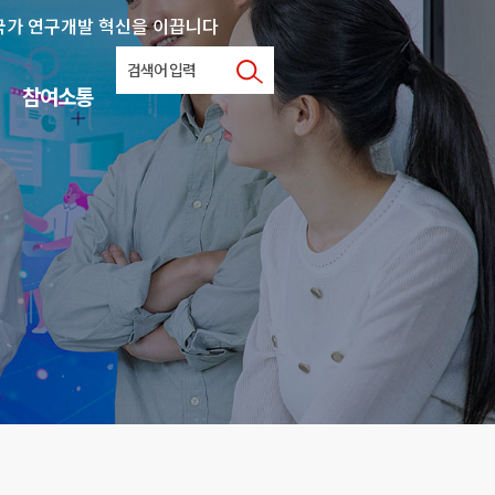
국가 연구개발 혁신을 이끕니다
참여소통
사업문의
협력지원
학내연계
자료실