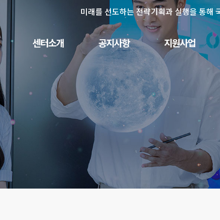
미래를 선도하는 전략기획과 실행을 통해 
센터소개
공지사항
지원사업
인사말
사업공고
PreR&D 지원사업
센터비전
채용공고
신규연구사업
구성원
보도자료
신규 연구사업 목록
연혁
행사안내
특성화연구사업
협력기관
오시는길