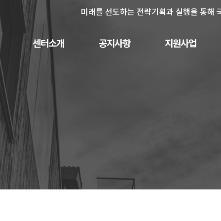
미래를 선도하는 전략기획과 실행을 통해 
센터소개
공지사항
지원사업
인사말
사업공고
PreR&D 지원사업
센터비전
채용공고
신규연구사업
구성원
보도자료
신규 연구사업 목록
연혁
행사안내
특성화연구사업
협력기관
오시는길