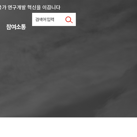
국가 연구개발 혁신을 이끕니다
참여소통
사업문의
협력지원
학내연계
자료실