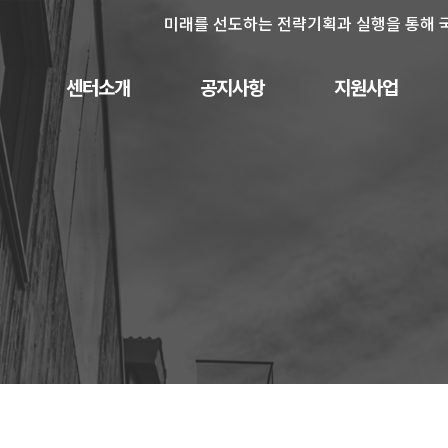
미래를 선도하는 전략기획과 실행을 통해 
센터소개
공지사항
지원사업
인사말
사업공고
PreR&D 지원사업
센터비전
채용공고
신규연구사업
구성원
보도자료
신규 연구사업 목록
연혁
행사안내
특성화연구사업
협력기관
오시는길