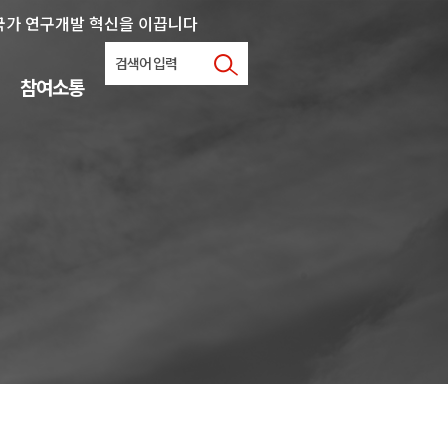
국가 연구개발 혁신을 이끕니다
참여소통
사업문의
협력지원
학내연계
자료실