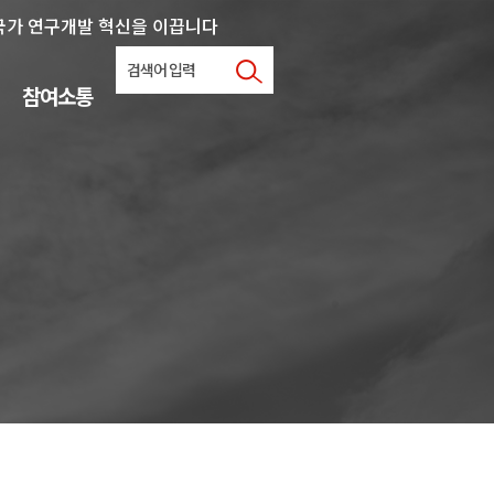
국가 연구개발 혁신을 이끕니다
참여소통
사업문의
협력지원
학내연계
자료실