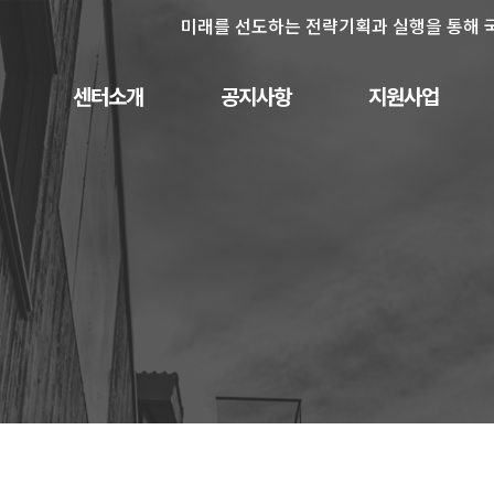
미래를 선도하는 전략기획과 실행을 통해 
센터소개
공지사항
지원사업
인사말
사업공고
PreR&D 지원사업
센터비전
채용공고
신규연구사업
구성원
보도자료
신규 연구사업 목록
연혁
행사안내
특성화연구사업
협력기관
오시는길