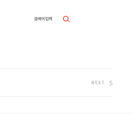
국가 연구개발 혁신을 이끕니다
참여소통
사업문의
협력지원
학내연계
자료실
NEXT